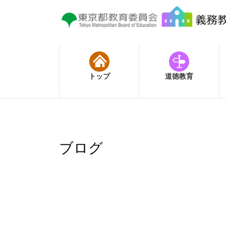
コ
ナ
ン
ビ
テ
ゲ
ン
ー
ツ
シ
に
ョ
トップ
道徳教育
移
ン
動
に
移
動
ブログ