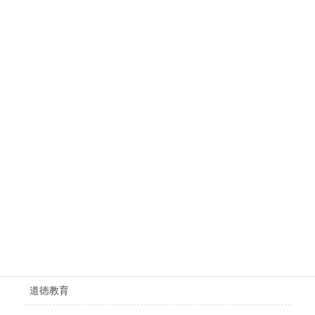
学校関係者ページを更新しました。
2025年12月17日
カテゴリー
その他
外国語教育
学力向上
就学前教育・小学校教科担任制
未分類
理数・環境教育
道徳教育