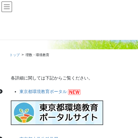
コ
ナ
ン
ビ
テ
ゲ
ン
ー
ツ
シ
理数・環境教育
に
ョ
移
ン
動
に
移
トップ
理数・環境教育
動
各詳細に関しては下記からご覧ください。
東京都環境教育ポータル