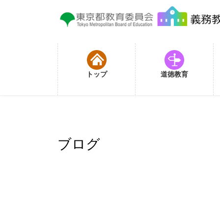
コ
ナ
ン
ビ
テ
ゲ
ン
ー
ツ
シ
に
ョ
トップ
道徳教育
移
ン
動
に
移
動
ブログ