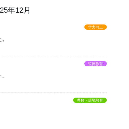
025年12月
学力向上
た。
道徳教育
た。
理数・環境教育
。