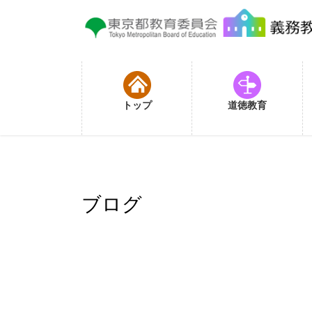
コ
ナ
ン
ビ
テ
ゲ
ン
ー
ツ
シ
に
ョ
トップ
道徳教育
移
ン
動
に
移
動
ブログ