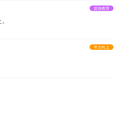
道徳教育
た。
学力向上
。