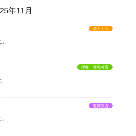
025年11月
学力向上
た。
理数・環境教育
た。
道徳教育
た。